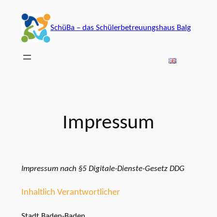
Zum
Inhalt
SchüBa – das Schülerbetreuungshaus Balg
springen
Impressum
Impressum nach §5 Digitale-Dienste-Gesetz DDG
Inhaltlich Verantwortlicher
Stadt Baden-Baden